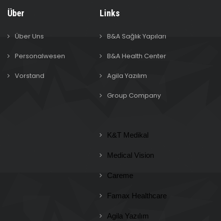
Über
Links
Über Uns
B&A Sağlık Yapıları
Personalwesen
B&A Health Center
Vorstand
Agila Yazılım
Group Company
K&T Medikal
Medical Vision
Careme
Famax Healthcare
Agila Yazılım